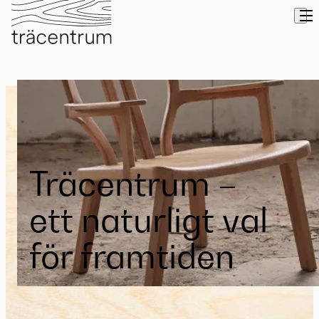
Träcentrum –
ett naturligt val
för framtiden