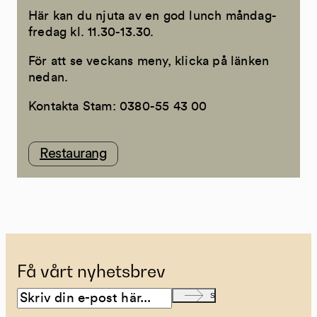
Här kan du njuta av en god lunch måndag-
fredag kl. 11.30-13.30.
För att se veckans meny, klicka på länken
nedan.
Kontakta Stam: 0380-55 43 00
Restaurang
Få vårt nyhetsbrev