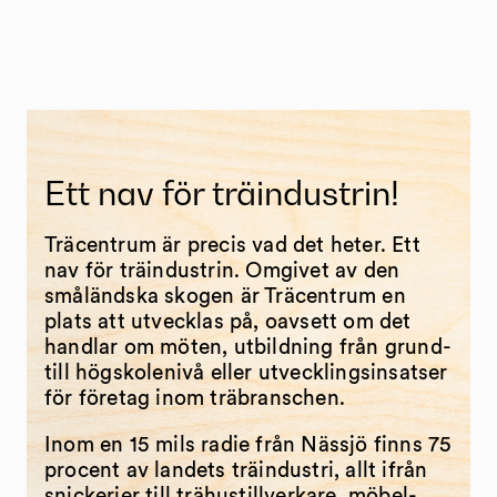
Ett nav för träindustrin!
Träcentrum är precis vad det heter. Ett
nav för träindustrin. Omgivet av den
småländska skogen är Träcentrum en
plats att utvecklas på, oavsett om det
handlar om möten, utbildning från grund-
till högskolenivå eller utvecklingsinsatser
för företag inom träbranschen.
Inom en 15 mils radie från Nässjö finns 75
procent av landets träindustri, allt ifrån
snickerier till trähustillverkare, möbel-