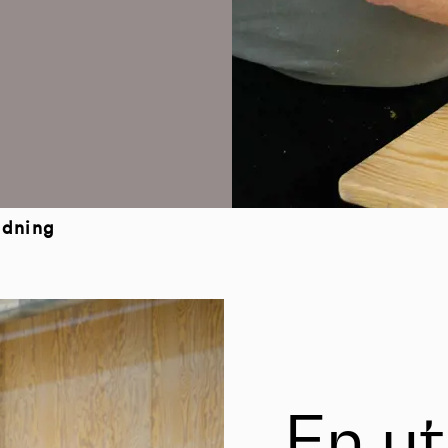
ldning
En ut