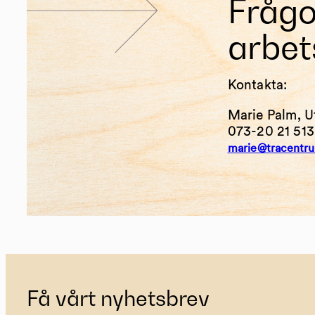
Fråg
arbet
Kontakta:
Marie Palm, U
073-20 21 513
marie@tracentr
Få vårt nyhetsbrev