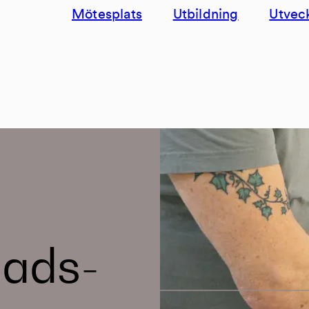
Mötesplats
Utbildning
Utvec
ads-