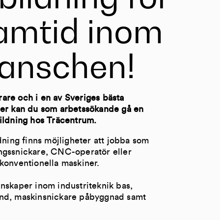
ramtid inom
ranschen!
are och i en av Sveriges bästa
der kan du som arbetssökande gå en
ildning hos Träcentrum.
ldning finns möjligheter att jobba som
ngssnickare, CNC-operatör eller
konventionella maskiner.
nskaper inom industriteknik bas,
nd, maskinsnickare påbyggnad samt