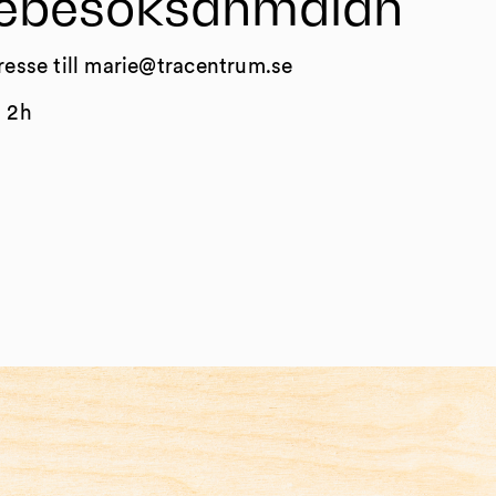
iebesöksanmälan
resse till marie@tracentrum.se
a 2h