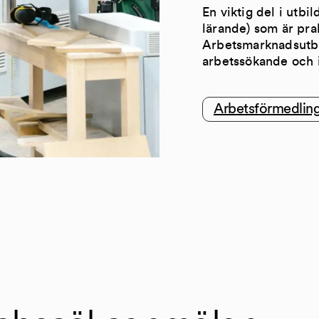
En viktig del i utbi
lärande) som är prak
Arbetsmarknadsutbi
arbetssökande och 
Arbetsförmedlin