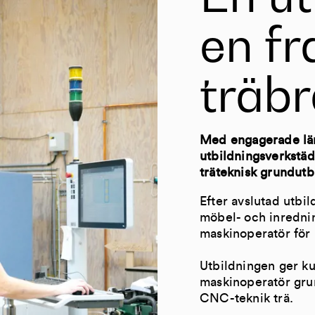
en f
träb
Med engagerade lär
utbildningsverkstä
träteknisk grundutb
Efter avslutad utbi
möbel- och inredni
maskinoperatör för 
Utbildningen ger ku
maskinoperatör gru
CNC-teknik trä.