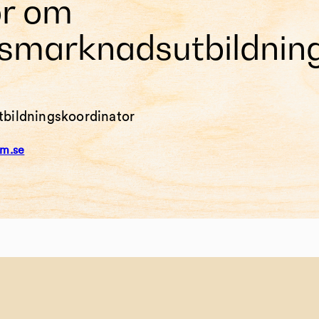
or om
smarknadsutbildnin
tbildningskoordinator
um.se