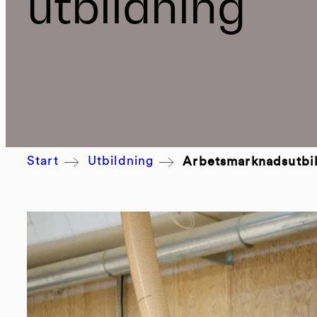
utbildning
Arbetsmarknadsutbildning
Byggbranchens Utbildningscenter
Start
Utbildning
Arbetsmarknadsutbi